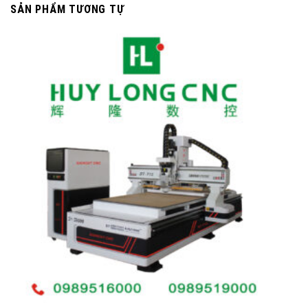
SẢN PHẨM TƯƠNG TỰ
G