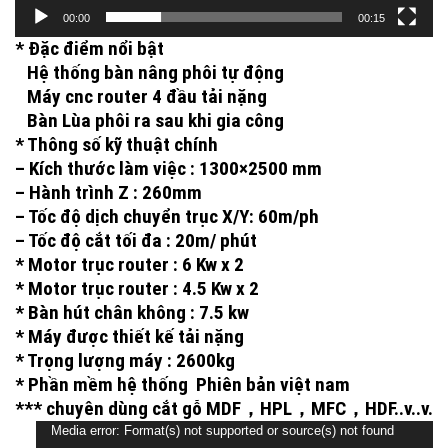
00:00
00:15
* Đặc điểm nổi bật
Hệ thống bàn nâng phôi tự động
Máy cnc router 4 đầu tải nặng
Bàn Lùa phôi ra sau khi gia công
* Thông số kỹ thuật chính
– Kích thước làm việc : 1300×2500 mm
– Hành trình Z : 260mm
– Tốc độ dịch chuyển trục X/Y: 60m/ph
– Tốc độ cắt tối đa : 20m/ phút
* Motor trục router : 6 Kw x 2
* Motor trục router : 4.5 Kw x 2
* Bàn hút chân không : 7.5 kw
* Máy được thiết kế tải nặng
* Trọng lượng máy : 2600kg
* Phần mềm hệ thống Phiên bản việt nam
*** chuyên dùng cắt gỗ MDF，HPL，MFC，HDF..v..v.
Trình
Media error: Format(s) not supported or source(s) not found