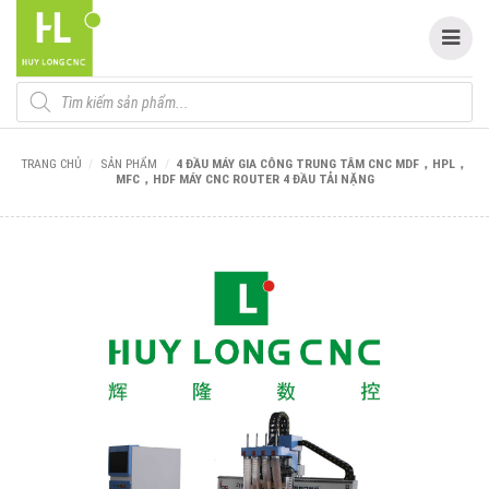
Tìm
kiếm
sản
phẩm
TRANG CHỦ
/
SẢN PHẨM
/
4 ĐẦU MÁY GIA CÔNG TRUNG TÂM CNC MDF，HPL，
MFC，HDF MÁY CNC ROUTER 4 ĐẦU TẢI NẶNG